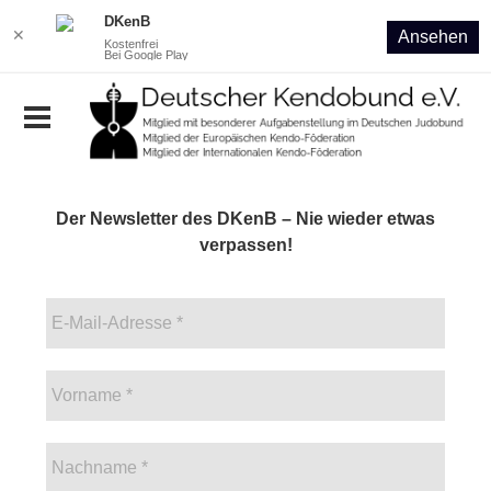
DKenB
✕
Ansehen
Kostenfrei
Bei Google Play
Der Newsletter des DKenB – Nie wieder etwas
verpassen!
E-
Mail-
Adresse
Vorname
*
*
Nachname
*