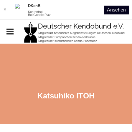
DKenB
✕
Ansehen
Kostenfrei
Bei Google Play
Katsuhiko ITOH