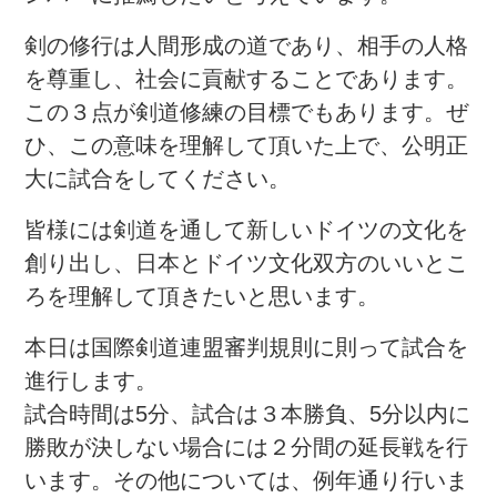
剣の修行は人間形成の道であり、相手の人格
を尊重し、社会に貢献することであります。
この３点が剣道修練の目標でもあります。ぜ
ひ、この意味を理解して頂いた上で、公明正
大に試合をしてください。
皆様には剣道を通して新しいドイツの文化を
創り出し、日本とドイツ文化双方のいいとこ
ろを理解して頂きたいと思います。
本日は国際剣道連盟審判規則に則って試合を
進行します。
試合時間は5分、試合は３本勝負、5分以内に
勝敗が決しない場合には２分間の延長戦を行
います。その他については、例年通り行いま