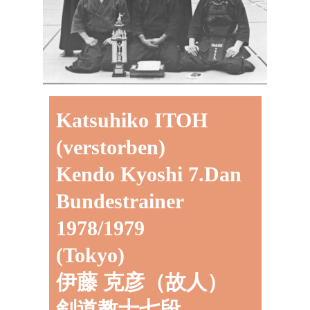
Katsuhiko ITOH
(verstorben)
Kendo Kyoshi 7.Dan
Bundestrainer
1978/1979
(Tokyo)
伊藤 克彦（故人）
剣道教士七段