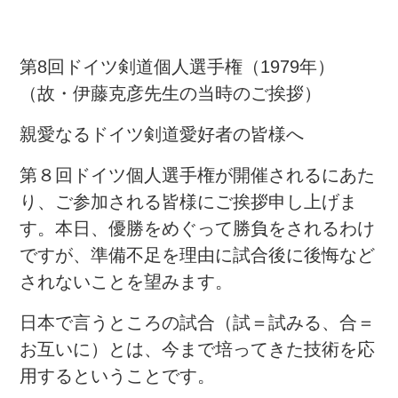
第8回ドイツ剣道個人選手権（1979年）
（故・伊藤克彦先生の当時のご挨拶）
親愛なるドイツ剣道愛好者の皆様へ
第８回ドイツ個人選手権が開催されるにあた
り、ご参加される皆様にご挨拶申し上げま
す。本日、優勝をめぐって勝負をされるわけ
ですが、準備不足を理由に試合後に後悔など
されないことを望みます。
日本で言うところの試合（試＝試みる、合＝
お互いに）とは、今まで培ってきた技術を応
用するということです。