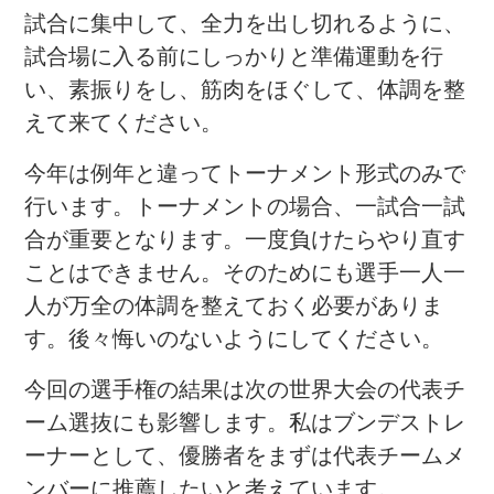
試合に集中して、全力を出し切れるように、
試合場に入る前にしっかりと準備運動を行
い、素振りをし、筋肉をほぐして、体調を整
えて来てください。
今年は例年と違ってトーナメント形式のみで
行います。トーナメントの場合、一試合一試
合が重要となります。一度負けたらやり直す
ことはできません。そのためにも選手一人一
人が万全の体調を整えておく必要がありま
す。後々悔いのないようにしてください。
今回の選手権の結果は次の世界大会の代表チ
ーム選抜にも影響します。私はブンデストレ
ーナーとして、優勝者をまずは代表チームメ
ンバーに推薦したいと考えています。